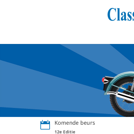
Komende beurs

12e Editie