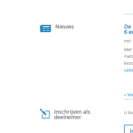
Nieuws
De 

6 e
mrt 
Met 
Part
bezo
Lee
« Vo
Inschrijven als
l
U ku
deelnemer
I